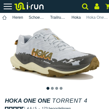
Heren
Schoenen
Trailrunning
Hoka
Hoka One One Torrent 4
1
2
3
4
HOKA ONE ONE
TORRENT 4
4.6
/
5
-
173
beoordelingen