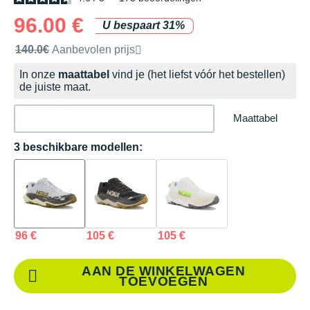
96.00 €
U bespaart 31%
Door het merk aanbevolen verkoopprijs
140.0€
Aanbevolen prijs
In onze
maattabel
vind je (het liefst vóór het bestellen)
de juiste maat.
Maattabel
3 beschikbare modellen:
96 €
105 €
105 €
AAN DE WINKELWAGEN
TOEVOEGEN