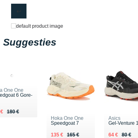
Suggesties
a One One
edgoat 6 Gore-
ieu de 180 €
du 135 €
 €
180 €
Hoka One One
Asics
Speedgoat 7
Gel-Venture 
Au lieu de 165 €
Vendu 135 €
Au lieu de 80
Vendu 64 €
135 €
165 €
64 €
80 €