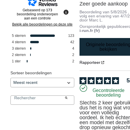
Zeer goede aankoop
Gebaseerd op
173
Beoordeling van
5/8/2026
,
beoordeling onderworpen
volg een ervaring van
4/7/
aan een controle
door
Marc L.
Bekijk alle beoordelingen op deze site
Oorspronkelijk gepubliceer
i-run.fr (fr)
5
sterren
123
4
sterren
42
Originele beoordelin
3
sterren
4
bekijken
2
sterren
2
1
ster
2
Rapporteer
Sorteer beoordelingen
5
Gecontroleerde
beoordeling
Slechts 2 keer gebruikt
dus het is nog wat vro
voor een volledig 
oordeel. Ik heb echter
een model met dezelf
drop opnieuw gekocht.