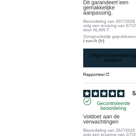
Dit garandeert een 
gemakkelijke 
aanpassing.
Beoordeling van
30/7/2026
volg een ervaring van
6/7/
door
ALAIN T.
Oorspronkelijk gepubliceer
i-run.fr (fr)
Originele beoordelin
bekijken
Rapporteer
5
Gecontroleerde
beoordeling
Voldoet aan de 
verwachtingen
Beoordeling van
26/7/2026
volg een ervaring van
2/7/