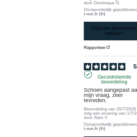
door
Dominique G.
Oorspronkelijk gepubliceer
i-run.fr (fr)
Originele beoordelin
bekijken
Rapporteer
5
Gecontroleerde
beoordeling
Schoen aangepast aa
mijn vraag, zeer 
tevreden.
Beoordeling van
25/7/2026
volg een ervaring van
1/7/
door
Alain V.
Oorspronkelijk gepubliceer
i-run.fr (fr)