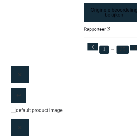
Originele beoordelin
bekijken
Rapporteer
1
35