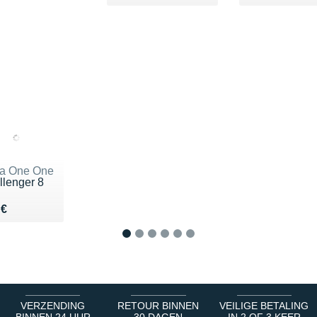
a One One
llenger 8
du 150 €
 €
1
2
3
4
5
6
VERZENDING
RETOUR BINNEN
VEILIGE BETALING