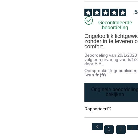
5
Gecontroleerde
beoordeling
Ongelooflijk lichtgewic
zonder in te leveren o
comfort.
Beoordeling van
29/1/2023
volg een ervaring van
5/1/
door
A.A.
Oorspronkelijk gepubliceer
i-run.fr (fr)
Originele beoordelin
bekijken
Rapporteer
1
2