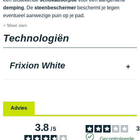
demping
. De
steenbeschermer
beschermt je tegen
eventueel aanwezige puin op je pad.
Meer zien
Technologiën
Frixion White
Advies
3.8
3
/
5
Gecontroleerde