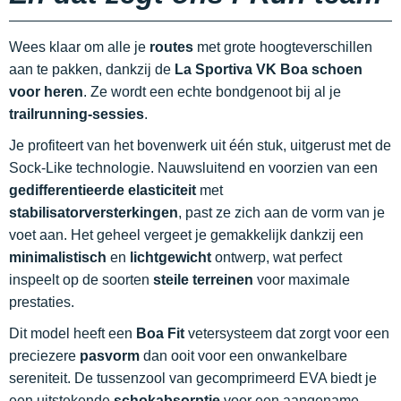
Wees klaar om alle je
routes
met grote hoogteverschillen
aan te pakken, dankzij de
La Sportiva VK Boa schoen
voor heren
. Ze wordt een echte bondgenoot bij al je
trailrunning-sessies
.
Je profiteert van het bovenwerk uit één stuk, uitgerust met de
Sock-Like technologie. Nauwsluitend en voorzien van een
gedifferentieerde elasticiteit
met
stabilisatorversterkingen
, past ze zich aan de vorm van je
voet aan. Het geheel vergeet je gemakkelijk dankzij een
minimalistisch
en
lichtgewicht
ontwerp, wat perfect
inspeelt op de soorten
steile terreinen
voor maximale
prestaties.
Dit model heeft een
Boa Fit
vetersysteem dat zorgt voor een
preciezere
pasvorm
dan ooit voor een onwankelbare
sereniteit. De tussenzool van gecomprimeerd EVA biedt je
een uitstekende
schokabsorptie
voor een aangename