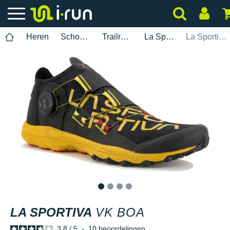
Heren
Schoenen
Trailrunning
La Sportiva
La Sportiva VK Boa
1
2
3
4
LA SPORTIVA
VK BOA
3.8
/
5
-
10
beoordelingen