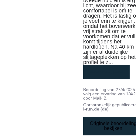
tweede huid en is erg 
licht, waardoor hij zeer
comfortabel is om te 
dragen. Het is lastig 
je voet erin te krijgen, 
omdat het bovenwerk 
vrij strak zit om te 
voorkomen dat er vuil 
komt tijdens het 
hardlopen. Na 40 km 
zijn er al duidelijke 
slijtageplekken op het 
profiel te z
...
meer weergeven
Beoordeling van
27/4/2025
volg een ervaring van
1/4/
door
Maik B.
Oorspronkelijk gepubliceer
i-run.de (de)
Originele beoordelin
bekijken