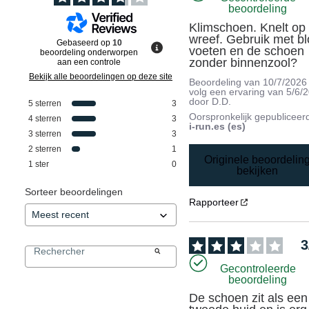
beoordeling
Klimschoen. Knelt op 
wreef. Gebruik met blo
Gebaseerd op
10
voeten en de schoen 
beoordeling onderworpen
zonder binnenzool?
aan een controle
Bekijk alle beoordelingen op deze site
Beoordeling van
10/7/2026
volg een ervaring van
5/6/
door
D.D.
5
sterren
3
Oorspronkelijk gepubliceer
4
sterren
3
i-run.es (es)
3
sterren
3
2
sterren
1
Originele beoordelin
1
ster
0
bekijken
Sorteer beoordelingen
Rapporteer
3
Gecontroleerde
beoordeling
De schoen zit als een 