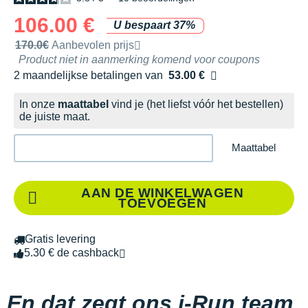
106.00 €
U bespaart 37%
Door het merk aanbevolen verkoopprijs
170.0€
Aanbevolen prijs
Product niet in aanmerking komend voor coupons
2 maandelijkse betalingen van
53.00 €
zonder kosten
In onze
maattabel
vind je (het liefst vóór het bestellen)
de juiste maat.
Maattabel
AAN DE WINKELWAGEN
TOEVOEGEN
Gratis levering
5.30 € de cashback
En dat zegt ons i-Run team