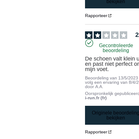
bekijken
Rapporteer
2
Gecontroleerde
beoordeling
De schoen valt klein ui
en past niet perfect o
mijn voet.
Beoordeling van
13/5/2023
volg een ervaring van
8/4/
door
A.A.
Oorspronkelijk gepubliceer
i-run.fr (fr)
Originele beoordelin
bekijken
Rapporteer