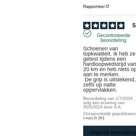
Rapporteer
5
Gecontroleerde
beoordeling
Schoenen van 
topkwaliteit. Ik heb ze 
getest tijdens een 
hardloopwedstrijd van
20 km en heb niets op
aan te merken.

 De grip is uitstekend, 
zelfs op natte 
oppervlakken.
Beoordeling van
1/7/2024
,
volg een ervaring van
30/5/2024
door
A.A.
Oorspronkelijk gepubliceer
i-run.fr (fr)
Originele beoordelin