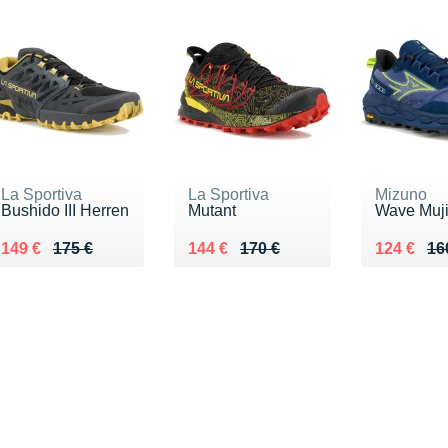
La Sportiva
La Sportiva
Mizuno
Bushido III Herren
Mutant
Wave Muji
Au lieu de 175 €
Vendu 149 €
Au lieu de 170 €
Vendu 144 €
Au lieu d
Vendu 12
149 €
175 €
144 €
170 €
124 €
16