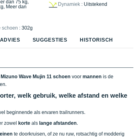
er dan 75 kg,
Dynamiek :
Uitstekend
kg, Meer dan
e schoen :
302g
ADVIES
SUGGESTIES
HISTORISCH
e
Mizuno Wave Mujin 11 schoen
voor
mannen
is de
en.
rter, welk gebruik, welke afstand en welke
el beginnende als ervaren trailrunners.
ver zowel
korte
als
lange afstanden
.
reinen
te doorkruisen, of ze nu ruw, rotsachtig of modderig