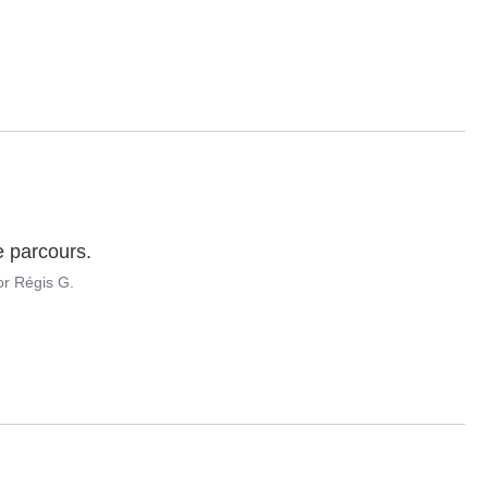
e parcours.
or
Régis G.