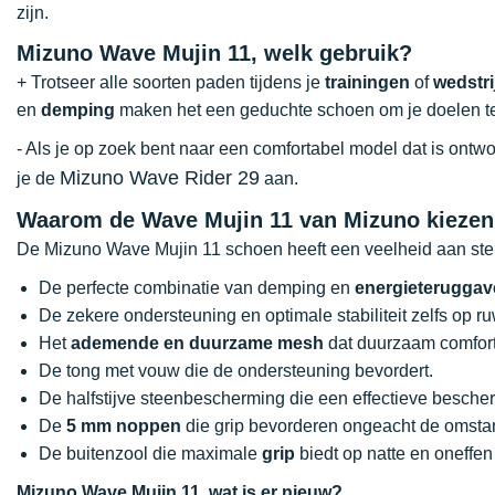
zijn.
Mizuno Wave Mujin 11, welk gebruik?
+ Trotseer alle soorten paden tijdens je
trainingen
of
wedstri
en
demping
maken het een geduchte schoen om je doelen t
- Als je op zoek bent naar een comfortabel model dat is ontw
Mizuno Wave Rider 29
je de
aan.
Waarom de Wave Mujin 11 van Mizuno kieze
De Mizuno Wave Mujin 11 schoen heeft een veelheid aan ste
De perfecte combinatie van demping en
energieteruggav
De zekere ondersteuning en optimale stabiliteit zelfs op ru
Het
ademende en duurzame mesh
dat duurzaam comfort
De tong met vouw die de ondersteuning bevordert.
De halfstijve steenbescherming die een effectieve bescher
De
5 mm noppen
die grip bevorderen ongeacht de omst
De buitenzool die maximale
grip
biedt op natte en oneffe
Mizuno Wave Mujin 11, wat is er nieuw?