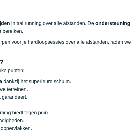
jden
in trailrunning over alle afstanden. De
ondersteuning
e bereiken.
orpen voor je hardloopsessies over alle afstanden, raden we
n?
rke punten:
e
dankzij het superieure schuim.
we terreinen.
 garandeert.
ming biedt tegen puin.
andigheden.
n oppervlakken.