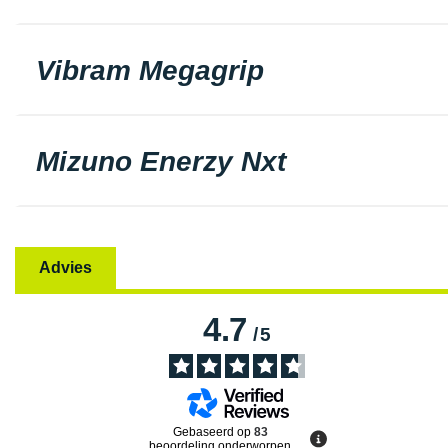
Vibram Megagrip
Mizuno Enerzy Nxt
Advies
4.7
/
5
Gebaseerd op
83
beoordeling onderworpen