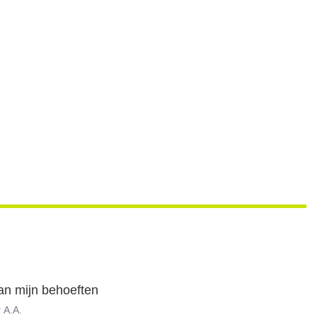
aan mijn behoeften
r
A.A.