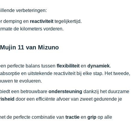
hillende verbeteringen:
er demping en
reactiviteit
tegelijkertijd.
armate de kilometers vorderen.
Mujin 11 van Mizuno
een perfecte balans tussen
flexibiliteit
en
dynamiek
.
bsorptie en uitstekende reactiviteit bij elke stap. Het tweede,
rouwen te evolueren.
 biedt een betrouwbare
ondersteuning
dankzij het duurzame
risheid
door een efficiënte afvoer van zweet gedurende je
 het de perfecte combinatie van
tractie
en
grip
op alle