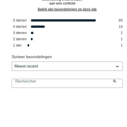
aan een controle
Bekijk alle beoordelingen op deze site
5
sterren
65
4
sterren
14
3
sterren
2
2
sterren
1
1
ster
1
Sorteer beoordelingen