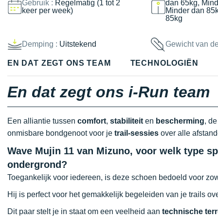
Gebruik :
Regelmatig (1 tot 2
dan 65kg, Mind
keer per week)
Minder dan 85
85kg
Demping :
Uitstekend
Gewicht van d
EN DAT ZEGT ONS TEAM
TECHNOLOGIËN
En dat zegt ons i-Run team
Een alliantie tussen
comfort
,
stabiliteit
en
bescherming
, d
onmisbare bondgenoot voor je
trail-sessies
over alle afstand
Wave Mujin 11 van Mizuno, voor welk type spo
ondergrond?
Toegankelijk voor iedereen, is deze schoen bedoeld voor zow
Hij is perfect voor het gemakkelijk begeleiden van je trails o
Dit paar stelt je in staat om een veelheid aan
technische ter