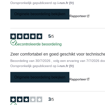
Oorspronkelijk gepubliceerd op
i-run.fr (fr)
Originele beoordeling bekijken
Rapporteer
5
/
5
Gecontroleerde beoordeling
Zeer comfortabel en goed geschikt voor technisch
Beoordeling van
30/7/2026
, volg een ervaring van
7/7/2026
do
Oorspronkelijk gepubliceerd op
i-run.fr (fr)
Originele beoordeling bekijken
Rapporteer
3
/
5