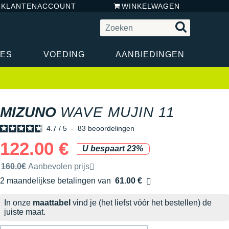
N KLANTENACCOUNT
WINKELWAGEN
RES
VOEDING
AANBIEDINGEN
MIZUNO
WAVE MUJIN 11
4.7
/
5
-
83
beoordelingen
122.00 €
U bespaart 23%
Door het merk aanbevolen verkoopprijs
160.0€
Aanbevolen prijs
2 maandelijkse betalingen van
61.00 €
zonder kosten
In onze
maattabel
vind je (het liefst vóór het bestellen) de
juiste maat.