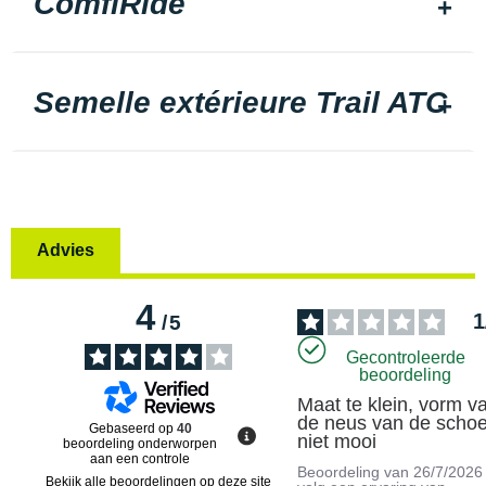
ComfiRide
Semelle extérieure Trail ATC
Advies
4
1
/
5
Gecontroleerde
beoordeling
Maat te klein, vorm va
de neus van de schoe
Gebaseerd op
40
niet mooi
beoordeling onderworpen
aan een controle
Beoordeling van
26/7/2026
Bekijk alle beoordelingen op deze site