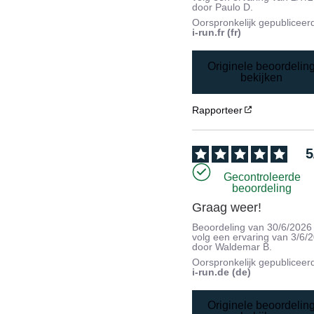
door
Paulo D.
Oorspronkelijk gepubliceer
i-run.fr (fr)
Originele beoordelin
bekijken
Rapporteer
5
Gecontroleerde
beoordeling
Graag weer!
Beoordeling van
30/6/2026
volg een ervaring van
3/6/
door
Waldemar B.
Oorspronkelijk gepubliceer
i-run.de (de)
Originele beoordelin