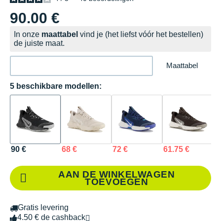
90.00 €
In onze
maattabel
vind je (het liefst vóór het bestellen)
de juiste maat.
Maattabel
5 beschikbare modellen:
90 €
68 €
72 €
61.75 €
8
AAN DE WINKELWAGEN
TOEVOEGEN
Gratis levering
4.50 € de cashback