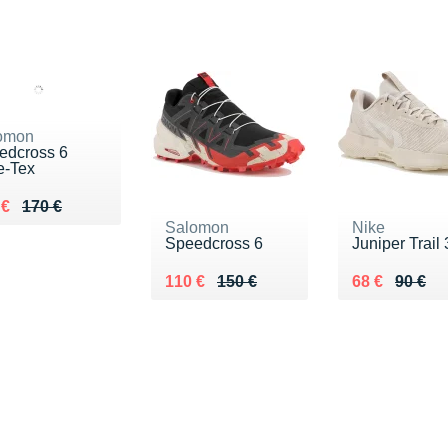
omon
edcross 6
e-Tex
ieu de 170 €
du 140 €
 €
170 €
Salomon
Nike
Speedcross 6
Juniper Trail 
Au lieu de 150 €
Vendu 110 €
Au lieu de 90
Vendu 68 €
110 €
150 €
68 €
90 €