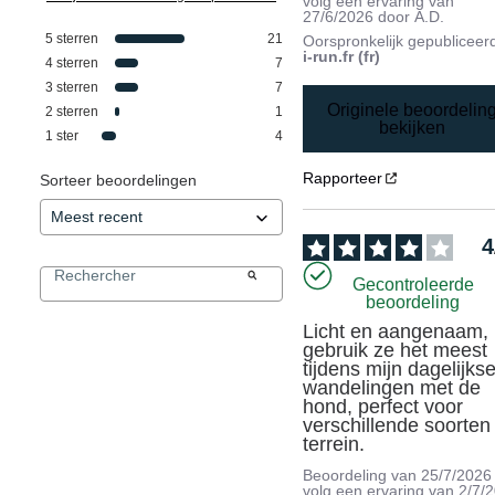
volg een ervaring van
27/6/2026
door
A.D.
5
sterren
21
Oorspronkelijk gepubliceer
i-run.fr (fr)
4
sterren
7
3
sterren
7
Originele beoordelin
2
sterren
1
bekijken
1
ster
4
Rapporteer
Sorteer beoordelingen
4
Gecontroleerde
beoordeling
Licht en aangenaam, i
gebruik ze het meest 
tijdens mijn dagelijkse
wandelingen met de 
hond, perfect voor 
verschillende soorten 
terrein.
Beoordeling van
25/7/2026
volg een ervaring van
2/7/