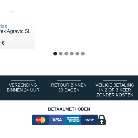
das
rex Agravic SL
du 160 €
 €
1
2
3
4
5
6
VERZENDING
RETOUR BINNEN
VEILIGE BETALING
BINNEN 24 UUR
30 DAGEN
IN 2 OF 3 KEER
ZONDER KOSTEN
BETAALMETHODEN