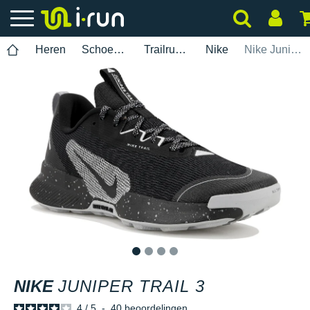
Heren
Schoenen
Trailrunning
Nike
Nike Juniper Trail 3
1
2
3
4
NIKE
JUNIPER TRAIL 3
4
/
5
-
40
beoordelingen