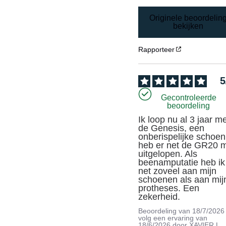
Originele beoordelin
bekijken
Rapporteer
5
Gecontroleerde
beoordeling
Ik loop nu al 3 jaar me
de Genesis, een 
onberispelijke schoen.
heb er net de GR20 m
uitgelopen. Als 
beenamputatie heb ik 
net zoveel aan mijn 
schoenen als aan mijn
protheses. Een 
zekerheid.
Beoordeling van
18/7/2026
volg een ervaring van
18/6/2026
door
XAVIER L.