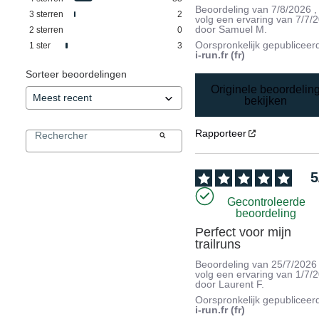
Beoordeling van
7/8/2026
,
3
sterren
2
volg een ervaring van
7/7/
door
Samuel M.
2
sterren
0
Oorspronkelijk gepubliceer
1
ster
3
i-run.fr (fr)
Sorteer beoordelingen
Originele beoordelin
bekijken
Rapporteer
5
Gecontroleerde
beoordeling
Perfect voor mijn 
trailruns
Beoordeling van
25/7/2026
volg een ervaring van
1/7/
door
Laurent F.
Oorspronkelijk gepubliceer
i-run.fr (fr)