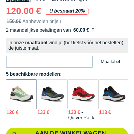
120.00 €
U bespaart 20%
Door het merk aanbevolen verkoopprijs
150.0€
Aanbevolen prijs
2 maandelijkse betalingen van
60.00 €
zonder kosten
In onze
maattabel
vind je (het liefst vóór het bestellen)
de juiste maat.
Maattabel
5 beschikbare modellen:
120 €
133 €
133 €
•
113 €
1
Quiver Pack
AAN DE WINKELWAGEN