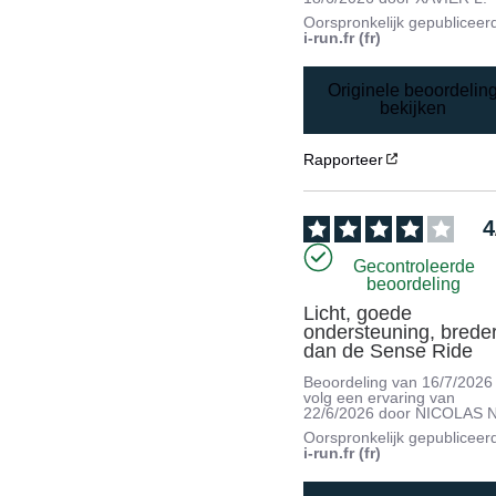
Oorspronkelijk gepubliceer
i-run.fr (fr)
Originele beoordelin
bekijken
Rapporteer
4
Gecontroleerde
beoordeling
Licht, goede 
ondersteuning, breder
dan de Sense Ride
Beoordeling van
16/7/2026
volg een ervaring van
22/6/2026
door
NICOLAS N
Oorspronkelijk gepubliceer
i-run.fr (fr)