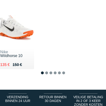
Nike
Wildhorse 10
Au lieu de 150 €
Vendu 135 €
135 €
150 €
1
2
3
4
5
6
VERZENDING
RETOUR BINNEN
VEILIGE BETALING
BINNEN 24 UUR
30 DAGEN
IN 2 OF 3 KEER
ZONDER KOSTEN