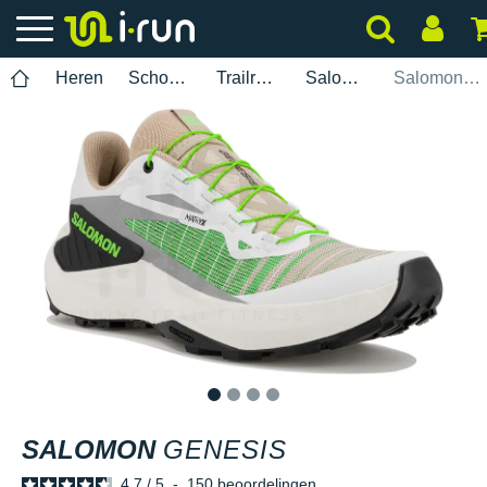
Heren
Schoenen
Trailrunning
Salomon
Salomon Genesis
1
2
3
4
SALOMON
GENESIS
4.7
/
5
-
150
beoordelingen