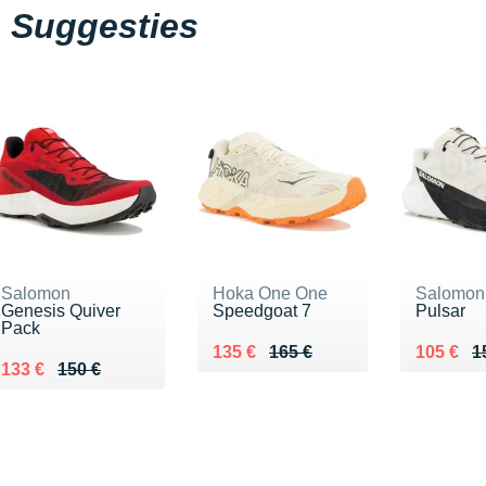
Suggesties
Salomon
Hoka One One
Salomon
Genesis Quiver
Speedgoat 7
Pulsar
Pack
Au lieu de 165 €
Vendu 135 €
Au lieu 
Vendu 1
135 €
165 €
105 €
1
Au lieu de 150 €
Vendu 133 €
133 €
150 €