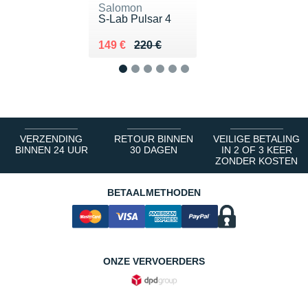
Salomon
S-Lab Pulsar 4
Au lieu de 220 €
Vendu 149 €
149 €
220 €
1
2
3
4
5
6
VERZENDING
RETOUR BINNEN
VEILIGE BETALING
BINNEN 24 UUR
30 DAGEN
IN 2 OF 3 KEER
ZONDER KOSTEN
BETAALMETHODEN
ONZE VERVOERDERS