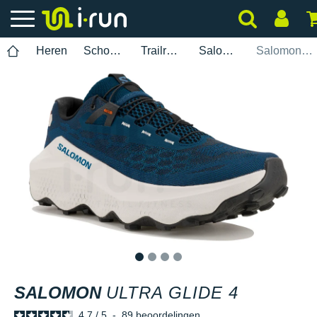
Heren
Schoenen
Trailrunning
Salomon
Salomon Ultra Glide 4
1
2
3
4
SALOMON
ULTRA GLIDE 4
4.7
/
5
-
89
beoordelingen