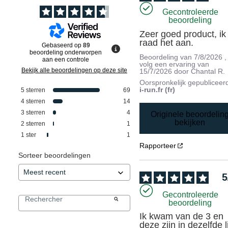
Gecontroleerde
beoordeling
Zeer goed product, ik 
raad het aan.
Gebaseerd op
89
beoordeling onderworpen
Beoordeling van
7/8/2026
,
aan een controle
volg een ervaring van
Bekijk alle beoordelingen op deze site
15/7/2026
door
Chantal R.
Oorspronkelijk gepubliceer
i-run.fr (fr)
5
sterren
69
4
sterren
14
3
sterren
4
Originele beoordelin
bekijken
2
sterren
1
1
ster
1
Rapporteer
Sorteer beoordelingen
5
Gecontroleerde
beoordeling
Ik kwam van de 3 en 
deze zijn in dezelfde l