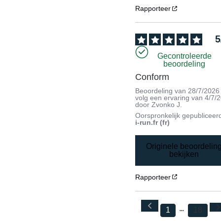
Rapporteer
5
Gecontroleerde
beoordeling
Conform
Beoordeling van
28/7/2026
volg een ervaring van
4/7/
door
Zvonko J.
Oorspronkelijk gepubliceer
i-run.fr (fr)
Originele beoordelin
bekijken
Rapporteer
1
18