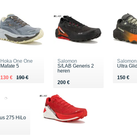
Hoka One One
Salomon
Salomon
Mafate 5
S/LAB Generis 2
Ultra Gli
heren
Au lieu de 190 €
Vendu 130 €
Vendu 1
130 €
190 €
150 €
Vendu 200 €
200 €
us 275 HiLo
 200 €