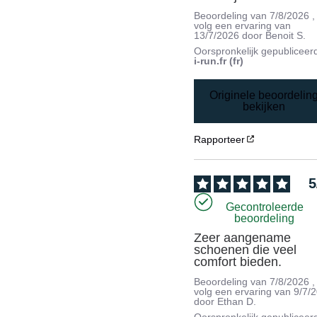
Beoordeling van
7/8/2026
,
volg een ervaring van
13/7/2026
door
Benoit S.
Oorspronkelijk gepubliceer
i-run.fr (fr)
Originele beoordelin
bekijken
Rapporteer
5
Gecontroleerde
beoordeling
Zeer aangename 
schoenen die veel 
comfort bieden.
Beoordeling van
7/8/2026
,
volg een ervaring van
9/7/
door
Ethan D.
Oorspronkelijk gepubliceer