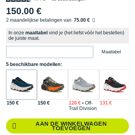
150.00 €
2 maandelijkse betalingen van
75.00 €
zonder kosten
In onze
maattabel
vind je (het liefst vóór het bestellen)
de juiste maat.
Maattabel
5 beschikbare modellen:
150 €
150 €
128 €
• Off-
131 €
1
Trail Division
Q
AAN DE WINKELWAGEN
TOEVOEGEN