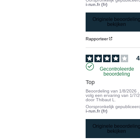
i-run.fr (fr)
Originele beoordelin
bekijken
Rapporteer
4
Gecontroleerde
beoordeling
Top
Beoordeling van
1/8/2026
,
volg een ervaring van
1/7/
door
Thibaut L.
Oorspronkelijk gepubliceer
i-run.fr (fr)
Originele beoordelin
bekijken