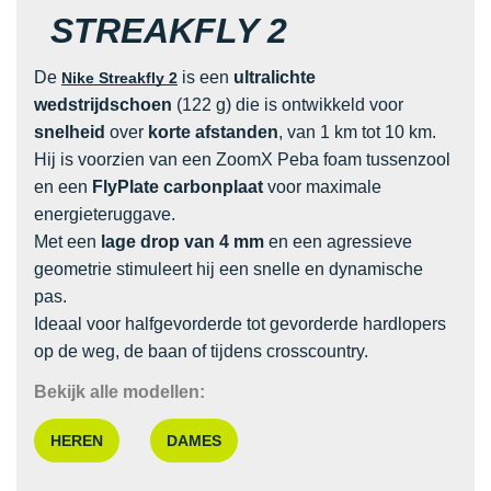
STREAKFLY 2
De
is een
ultralichte
Nike Streakfly 2
wedstrijdschoen
(122 g) die is ontwikkeld voor
snelheid
over
korte afstanden
, van 1 km tot 10 km.
Hij is voorzien van een ZoomX Peba foam tussenzool
en een
FlyPlate carbonplaat
voor maximale
energieteruggave.
Met een
lage drop van 4 mm
en een agressieve
geometrie stimuleert hij een snelle en dynamische
pas.
Ideaal voor halfgevorderde tot gevorderde hardlopers
op de weg, de baan of tijdens crosscountry.
Bekijk alle modellen:
HEREN
DAMES