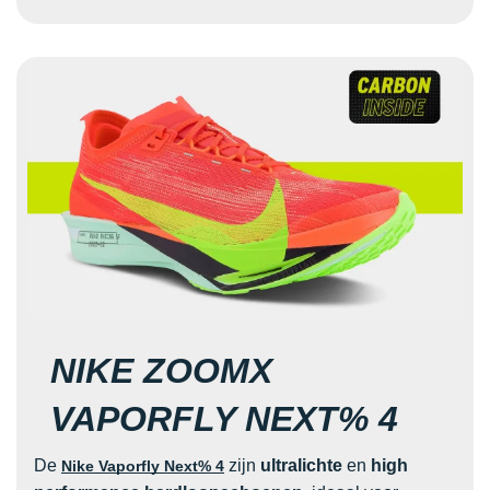
NIKE ZOOMX
VAPORFLY NEXT% 4
De
zijn
ultralichte
en
high
Nike Vaporfly Next% 4