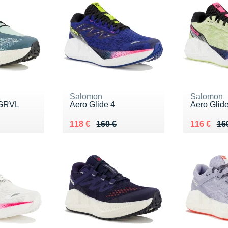
Salomon
Salomon
 GRVL
Aero Glide 4
Aero Glide
0 €
Au lieu de 160 €
Vendu 118 €
Au lieu de
Vendu 116
118 €
160 €
116 €
16