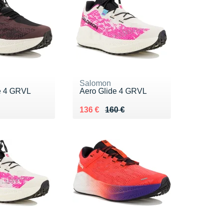
Salomon
e 4 GRVL
Aero Glide 4 GRVL
0 €
Au lieu de 160 €
Vendu 136 €
136 €
160 €