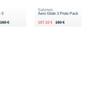
Salomon
 3
Aero Glide 3 Proto Pack
 160 €
.10 €
Au lieu de 160 €
Vendu 107.10 €
160 €
107.10 €
160 €