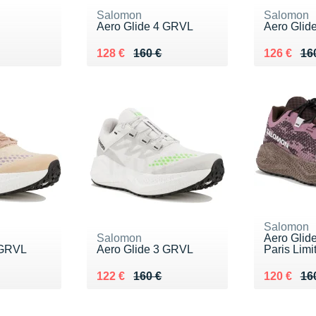
Salomon
Salomon
Aero Glide 4 GRVL
Aero Glid
0 €
Au lieu de 160 €
Vendu 128 €
Au lieu de
Vendu 12
128 €
160 €
126 €
16
Salomon
Salomon
Aero Glid
 GRVL
Aero Glide 3 GRVL
Paris Limi
0 €
Au lieu de 160 €
Vendu 122 €
Au lieu de
Vendu 12
122 €
160 €
120 €
16