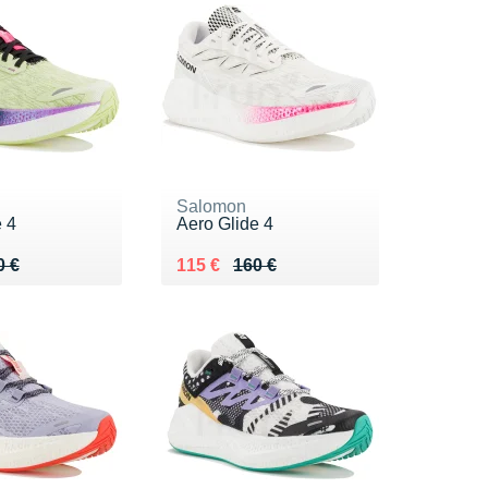
Salomon
 4
Aero Glide 4
 160 €
 €
Au lieu de 160 €
Vendu 115 €
0 €
115 €
160 €