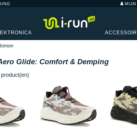
GING
MIJ
LEKTRONICA
ACCESSOI
lomon
ero Glide: Comfort & Demping
product(en)