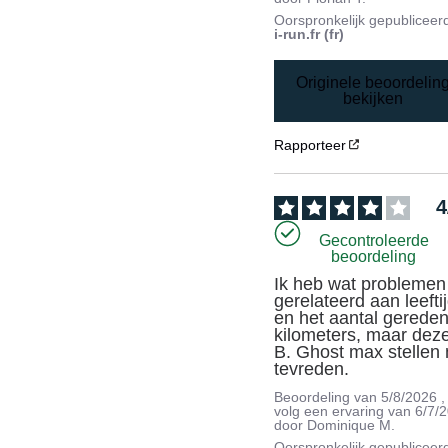
Oorspronkelijk gepubliceer
i-run.fr (fr)
Originele beoordelin
bekijken
Rapporteer
4
Gecontroleerde
beoordeling
Ik heb wat problemen 
gerelateerd aan leeftij
en het aantal gereden
kilometers, maar deze
B. Ghost max stellen 
tevreden.
Beoordeling van
5/8/2026
,
volg een ervaring van
6/7/
door
Dominique M.
Oorspronkelijk gepubliceer