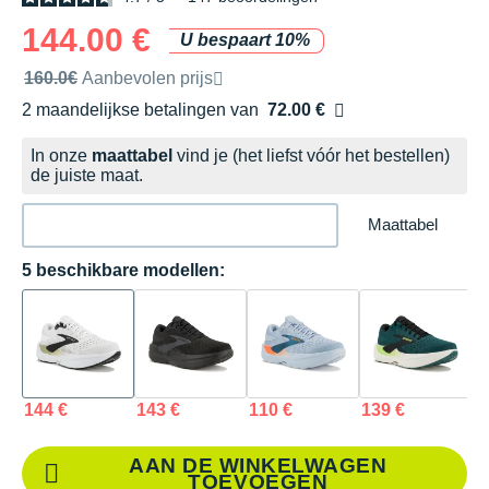
144.00 €
U bespaart 10%
Door het merk aanbevolen verkoopprijs
160.0€
Aanbevolen prijs
2 maandelijkse betalingen van
72.00 €
zonder kosten
In onze
maattabel
vind je (het liefst vóór het bestellen)
de juiste maat.
Maattabel
5 beschikbare modellen:
144 €
143 €
110 €
139 €
1
AAN DE WINKELWAGEN
TOEVOEGEN