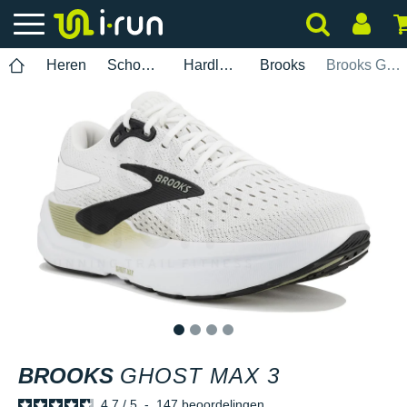
Heren
Schoenen
Hardlopen
Brooks
Brooks Ghost Max 3
1
2
3
4
BROOKS
GHOST MAX 3
4.7
/
5
-
147
beoordelingen