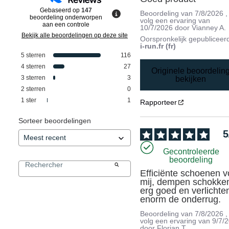
Gebaseerd op
147
Beoordeling van
7/8/2026
,
beoordeling onderworpen
volg een ervaring van
aan een controle
10/7/2026
door
Vianney A.
Bekijk alle beoordelingen op deze site
Oorspronkelijk gepubliceer
i-run.fr (fr)
5
sterren
116
4
sterren
27
Originele beoordelin
3
sterren
3
bekijken
2
sterren
0
1
ster
1
Rapporteer
Sorteer beoordelingen
5
Gecontroleerde
beoordeling
Efficiënte schoenen vo
mij, dempen schokken
erg goed en verlichten
enorm de onderrug.
Beoordeling van
7/8/2026
,
volg een ervaring van
9/7/
door
Florian T.