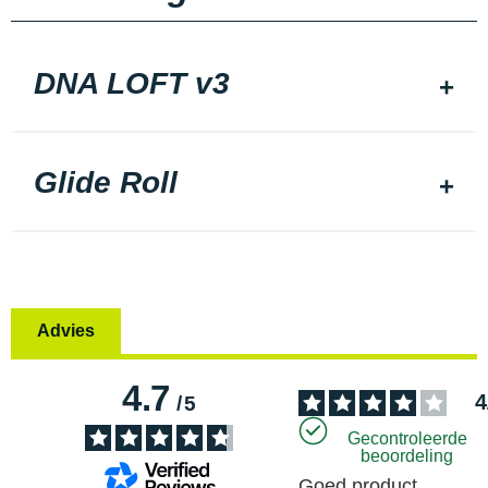
DNA LOFT v3
Glide Roll
Advies
4.7
4
/
5
Gecontroleerde
beoordeling
Goed product