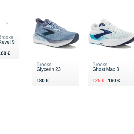
Brooks
Revel 9
Vendu 100 €
100 €
Brooks
Brooks
Glycerin 23
Ghost Max 3
Vendu 180 €
Au lieu de 160 €
Vendu 125 €
180 €
125 €
160 €