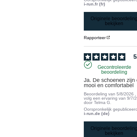
i-run.fr (fr)
Originele beoordelin
bekijken
Rapporteer
5
Gecontroleerde
beoordeling
Ja. De schoenen zijn 
mooi en comfortabel
Beoordeling van
5/8/2026
,
volg een ervaring van
9/7/
door
Telma G.
Oorspronkelijk gepubliceer
i-run.de (de)
Originele beoordelin
bekijken