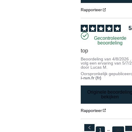
Rapporteer
5
Gecontroleerde
beoordeling
top
Beoordeling van
4/8/2026
,
volg een ervaring van
5/7/
door
Lucas M.
Oorspronkelijk gepubliceer
i-run.fr (fr)
Originele beoordelin
bekijken
Rapporteer
1
30