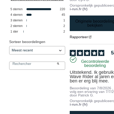
Oorspronkelijk gepubliceer
i-run.fr (fr)
5
sterren
220
4
sterren
45
3
sterren
1
Originele beoordelin
bekijken
2
sterren
2
1
ster
2
Rapporteer
Sorteer beoordelingen
5
Gecontroleerde
beoordeling
Uitstekend. Ik gebruik
Wave Rider al jaren e
ben er erg blij mee.
Beoordeling van
7/8/2026
,
volg een ervaring van
7/7/
door
Patrick G.
Oorspronkelijk gepubliceer
i-run.fr (fr)