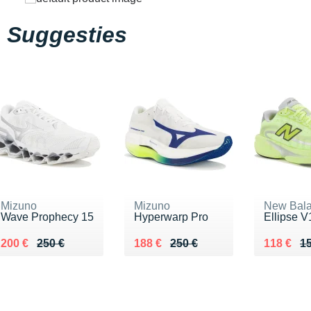
Suggesties
Mizuno
Mizuno
New Bal
Wave Prophecy 15
Hyperwarp Pro
Ellipse V
Au lieu de 250 €
Vendu 200 €
Au lieu de 250 €
Vendu 188 €
Au lieu d
Vendu 11
200 €
250 €
188 €
250 €
118 €
15