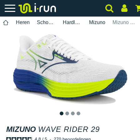
Heren
Schoenen
Hardlopen
Mizuno
Mizuno Wave Rider 29
1
2
3
4
MIZUNO
WAVE RIDER 29
4.8
/
5
-
270
beoordelingen