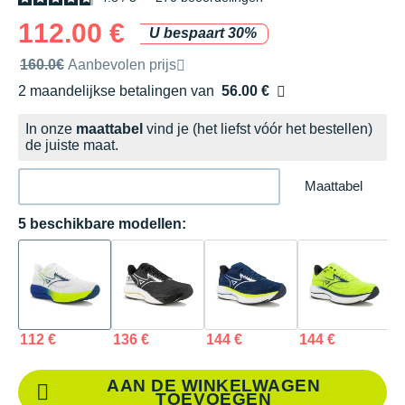
112.00 €
U bespaart 30%
Door het merk aanbevolen verkoopprijs
160.0€
Aanbevolen prijs
2 maandelijkse betalingen van
56.00 €
zonder kosten
In onze
maattabel
vind je (het liefst vóór het bestellen)
de juiste maat.
Maattabel
5 beschikbare modellen:
112 €
136 €
144 €
144 €
1
AAN DE WINKELWAGEN
TOEVOEGEN