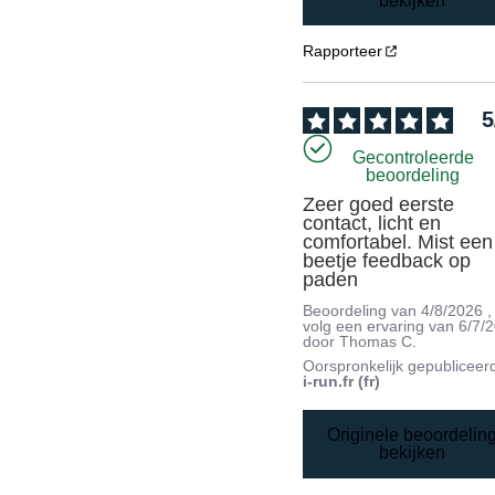
bekijken
Rapporteer
5
Gecontroleerde
beoordeling
Zeer goed eerste 
contact, licht en 
comfortabel. Mist een 
beetje feedback op 
paden
Beoordeling van
4/8/2026
,
volg een ervaring van
6/7/
door
Thomas C.
Oorspronkelijk gepubliceer
i-run.fr (fr)
Originele beoordelin
bekijken