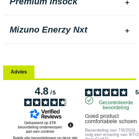
Premium Insock
Mizuno Enerzy Nxt
Advies
4.8
5
/
5
Gecontroleerde
beoordeling
Goed product 
comfortabele schoen
Gebaseerd op
270
beoordeling onderworpen
Beoordeling van
7/8/2026
,
aan een controle
volg een ervaring van
9/7/
Bekijk alle beoordelingen op deze site
door
Cyril D.