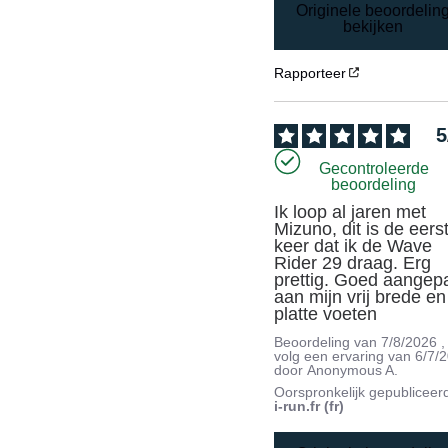
Originele beoordelin
bekijken
Rapporteer
5
Gecontroleerde
beoordeling
Ik loop al jaren met 
Mizuno, dit is de eerst
keer dat ik de Wave 
Rider 29 draag. Erg 
prettig. Goed aangepa
aan mijn vrij brede en 
platte voeten
Beoordeling van
7/8/2026
,
volg een ervaring van
6/7/
door
Anonymous A.
Oorspronkelijk gepubliceer
i-run.fr (fr)