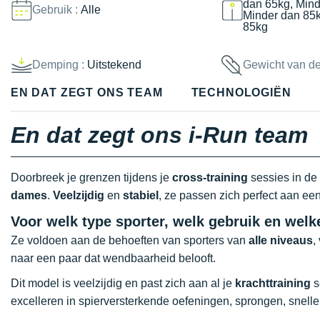
dan 65kg, Mind
Gebruik :
Alle
Minder dan 85
85kg
Demping :
Uitstekend
Gewicht van d
EN DAT ZEGT ONS TEAM
TECHNOLOGIËN
En dat zegt ons i-Run team
Doorbreek je grenzen tijdens je
cross-training
sessies in de
dames
.
Veelzijdig
en
stabiel
, ze passen zich perfect aan een
Voor welk type sporter, welk gebruik en wel
Ze voldoen aan de behoeften van sporters van
alle niveaus
,
naar een paar dat wendbaarheid belooft.
Dit model is veelzijdig en past zich aan al je
krachttraining
s
excelleren in spierversterkende oefeningen, sprongen, snell