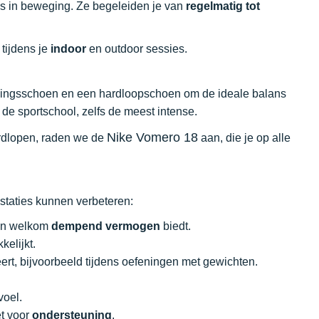
als in beweging. Ze begeleiden je van
regelmatig tot
 tijdens je
indoor
en outdoor sessies.
iningsschoen en een hardloopschoen om de ideale balans
n de sportschool, zelfs de meest intense.
Nike Vomero 18
ardlopen, raden we de
aan, die je op alle
estaties kunnen verbeteren:
een welkom
dempend vermogen
biedt.
kelijkt.
ert, bijvoorbeeld tijdens oefeningen met gewichten.
voel.
et voor
ondersteuning
.