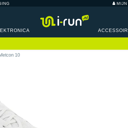
GING
MIJ
LEKTRONICA
ACCESSOI
Metcon 10