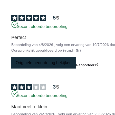
5
/
5
Gecontroleerde beoordeling
Perfect
Beoordeling van
4/8/2026
, volg een ervaring van
10/7/2026
do
Oorspronkelijk gepubliceerd op
i-run.fr (fr)
Originele beoordeling bekijken
Rapporteer
3
/
5
Gecontroleerde beoordeling
Maat veel te klein
Beoordeling van
24/7/2026
, volg een ervaring van
29/6/2026
d