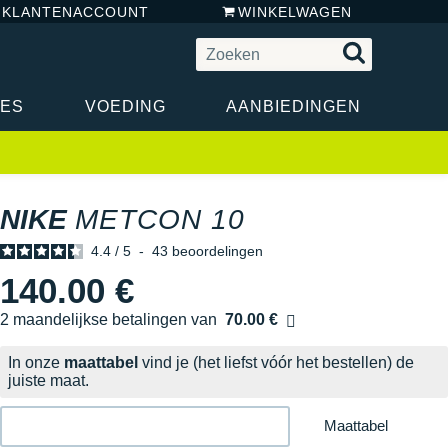
N KLANTENACCOUNT
WINKELWAGEN
RES
VOEDING
AANBIEDINGEN
NIKE
METCON 10
4.4
/
5
-
43
beoordelingen
140.00 €
2 maandelijkse betalingen van
70.00 €
zonder kosten
In onze
maattabel
vind je (het liefst vóór het bestellen) de
juiste maat.
Maattabel