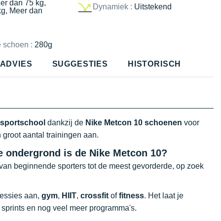
er dan 75 kg,
Dynamiek :
Uitstekend
kg, Meer dan
e schoen :
280g
ADVIES
SUGGESTIES
HISTORISCH
sportschool
dankzij de
Nike Metcon 10 schoenen
voor
 groot aantal trainingen aan.
ke ondergrond is de Nike Metcon 10?
 van beginnende sporters tot de meest gevorderde, op zoek
essies aan,
gym
,
HIIT
,
crossfit
of
fitness
. Het laat je
e sprints en nog veel meer programma's.