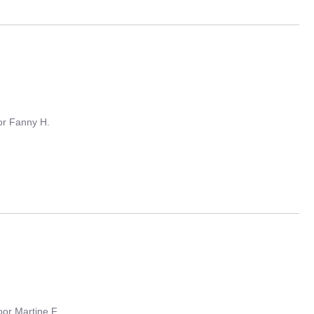
or
Fanny H.
oor
Martine F.