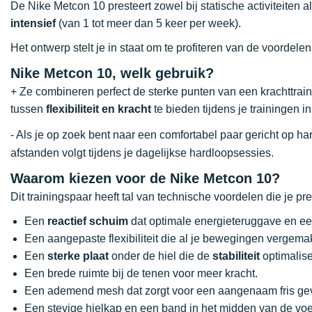
De Nike Metcon 10 presteert zowel bij statische activiteiten 
intensief
(van 1 tot meer dan 5 keer per week).
Het ontwerp stelt je in staat om te profiteren van de voordelen
Nike Metcon 10, welk gebruik?
+ Ze combineren perfect de sterke punten van een krachttra
tussen
flexibiliteit en kracht
te bieden tijdens je trainingen i
- Als je op zoek bent naar een comfortabel paar gericht op h
afstanden volgt tijdens je dagelijkse hardloopsessies.
Waarom kiezen voor de Nike Metcon 10?
Dit trainingspaar heeft tal van technische voordelen die je pr
Een
reactief schuim
dat optimale energieteruggave en 
Een aangepaste flexibiliteit die al je bewegingen vergemak
Een
sterke plaat
onder de hiel die de
stabiliteit
optimalise
Een brede ruimte bij de tenen voor meer kracht.
Een ademend mesh dat zorgt voor een aangenaam fris ge
Een stevige hielkap en een band in het midden van de vo