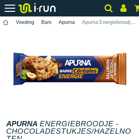
Voeding
Bars
Apurna
Apurna Energiebroodje - Chocoladestukjes/Hazelnoten
APURNA
ENERGIEBROODJE -
CHOCOLADESTUKJES/HAZELNO
TEN