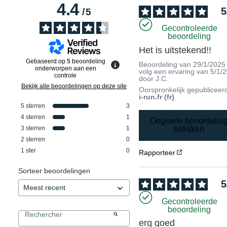
4.4
5
/
5
Gecontroleerde
beoordeling
Het is uitstekend!!
Gebaseerd op
5
beoordeling
Beoordeling van
29/1/2025
onderworpen aan een
volg een ervaring van
5/1/
controle
door
J.C.
Bekijk alle beoordelingen op deze site
Oorspronkelijk gepubliceer
i-run.fr (fr)
5
sterren
3
4
sterren
1
Originele beoordelin
3
sterren
1
bekijken
2
sterren
0
1
ster
0
Rapporteer
Sorteer beoordelingen
5
Gecontroleerde
beoordeling
erg goed