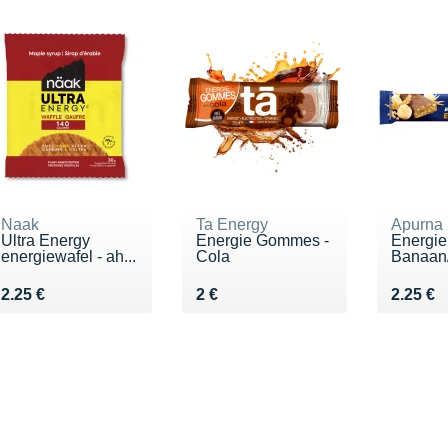
Naak
Ta Energy
Apurna
Ultra Energy
Energie Gommes -
Energie
energiewafel - ah...
Cola
Banaan
Vendu 2.25 €
Vendu 2 €
Vendu 2
2.25 €
2 €
2.25 €