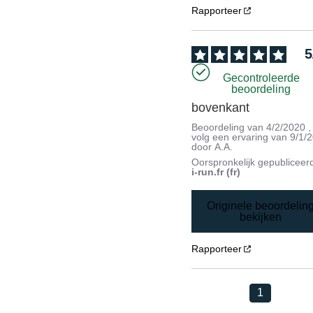
Rapporteer
5
Gecontroleerde
beoordeling
bovenkant
Beoordeling van
4/2/2020
,
volg een ervaring van
9/1/
door
A.A.
Oorspronkelijk gepubliceer
i-run.fr (fr)
Originele beoordelin
bekijken
Rapporteer
1