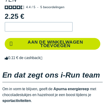
4.4
/
5
-
5
beoordelingen
2.25 €
AAN DE WINKELWAGEN
TOEVOEGEN
0.11 € de cashback
En dat zegt ons i-Run team
Om in vorm te blijven, geeft de
Apurna energiereep
met
chocoladestukjes en hazelnoot je een boost tijdens je
sportactiviteiten
.