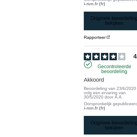
i-run.fr (fr)
Originele beoordelin
bekijken
Rapporteer
4
Gecontroleerde
beoordeling
Akkoord
Beoordeling van
23/6/2020
volg een ervaring van
30/5/2020
door
A.A.
Oorspronkelijk gepubliceer
i-run.fr (fr)
Originele beoordelin
bekijken