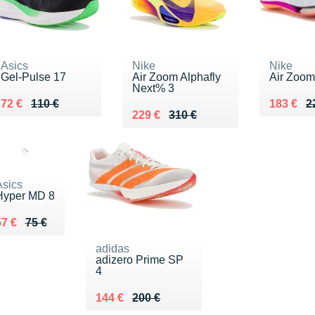
Asics
Nike
Nike
Gel-Pulse 17
Air Zoom Alphafly
Air Zoom
Next% 3
Au lieu de 110 €
Vendu 72 €
Au lieu 
Vendu 1
72 €
110 €
183 €
2
Au lieu de 310 €
Vendu 229 €
229 €
310 €
Asics
Hyper MD 8
u lieu de 75 €
endu 57 €
57 €
75 €
adidas
adizero Prime SP
4
Au lieu de 200 €
Vendu 144 €
144 €
200 €