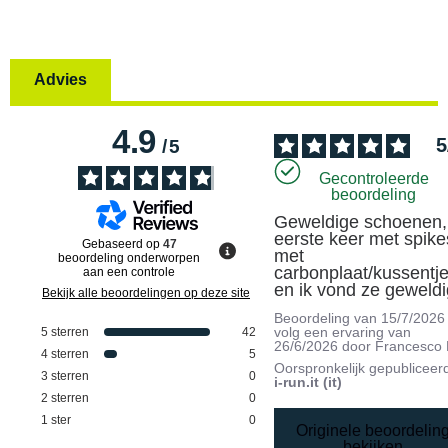
Advies
4.9
5
/
5
Gecontroleerde
beoordeling
Geweldige schoenen, 
eerste keer met spikes
Gebaseerd op
47
met 
beoordeling onderworpen
carbonplaat/kussentje
aan een controle
en ik vond ze geweldi
Bekijk alle beoordelingen op deze site
Beoordeling van
15/7/2026
volg een ervaring van
5
sterren
42
26/6/2026
door
Francesco 
4
sterren
5
Oorspronkelijk gepubliceer
3
sterren
0
i-run.it (it)
2
sterren
0
1
ster
0
Originele beoordelin
bekijken