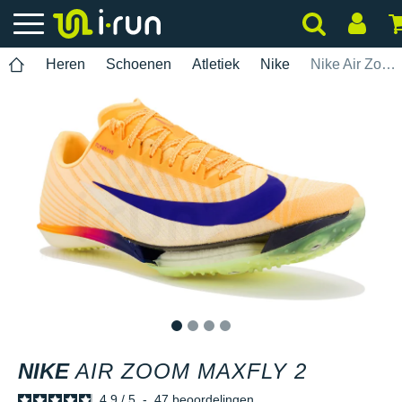
Heren
Schoenen
Atletiek
Nike
Nike Air Zoom Maxfly 2
1
2
3
4
NIKE
AIR ZOOM MAXFLY 2
4.9
/
5
-
47
beoordelingen