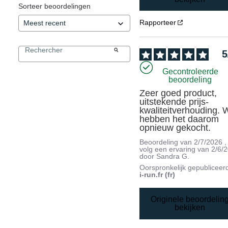
Sorteer beoordelingen
Rapporteer
5
Gecontroleerde
beoordeling
Zeer goed product, 
uitstekende prijs-
kwaliteitverhouding. 
hebben het daarom 
opnieuw gekocht.
Beoordeling van
2/7/2026
,
volg een ervaring van
2/6/
door
Sandra G.
Oorspronkelijk gepubliceer
i-run.fr (fr)
Originele beoordelin
bekijken