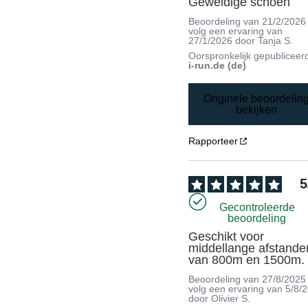
Geweldige schoen
Beoordeling van
21/2/2026
volg een ervaring van
27/1/2026
door
Tanja S.
Oorspronkelijk gepubliceer
i-run.de (de)
Originele beoordelin
bekijken
Rapporteer
5
Gecontroleerde
beoordeling
Geschikt voor 
middellange afstanden
van 800m en 1500m.
Beoordeling van
27/8/2025
volg een ervaring van
5/8/
door
Olivier S.