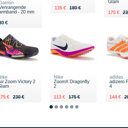
Glam
Garmin
Vervangende
Au lieu de 180 €
Vendu 135 €
135 €
180 €
armband - 20 mm
Au lieu d
Vendu 17
175 €
23
Vendu 30 €
30 €
Nike
Nike
adidas
Air Zoom Victory 2
ZoomX Dragonfly
adizero 
Glam
2
4
u lieu de 230 €
Vendu 175 €
Au lieu de 175 €
Vendu 113 €
Au lieu 
Vendu 1
175 €
230 €
113 €
175 €
144 €
2
1
2
3
4
5
6