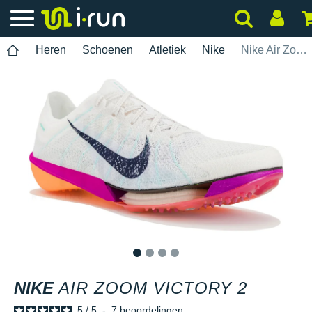
Heren
Schoenen
Atletiek
Nike
Nike Air Zoom Victory 2
1
2
3
4
NIKE
AIR ZOOM VICTORY 2
5
/
5
-
7
beoordelingen