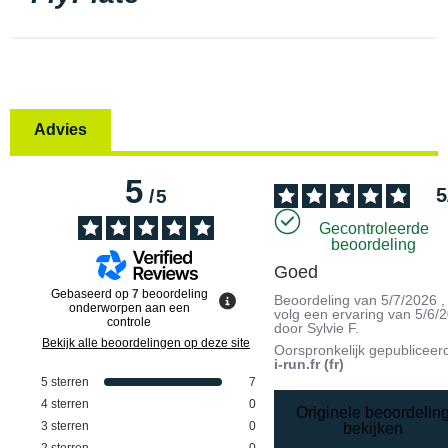
Advies
5
5
/
5
Gecontroleerde
beoordeling
Goed
Gebaseerd op
7
beoordeling
Beoordeling van
5/7/2026
,
onderworpen aan een
volg een ervaring van
5/6/
controle
door
Sylvie F.
Bekijk alle beoordelingen op deze site
Oorspronkelijk gepubliceer
i-run.fr (fr)
5
sterren
7
4
sterren
0
Originele beoordelin
3
sterren
0
bekijken
2
sterren
0