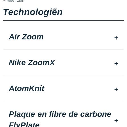
Meer zien
Technologiën
Air Zoom
Nike ZoomX
AtomKnit
Plaque en fibre de carbone
FlyPlate