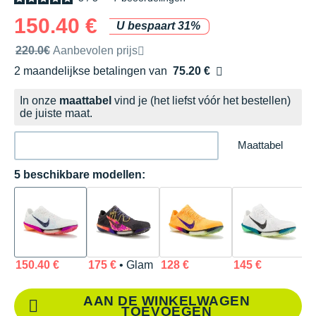
150.40 €
U bespaart 31%
Door het merk aanbevolen verkoopprijs
220.0€
Aanbevolen prijs
2 maandelijkse betalingen van
75.20 €
zonder kosten
In onze
maattabel
vind je (het liefst vóór het bestellen)
de juiste maat.
Maattabel
5 beschikbare modellen:
150.40 €
175 €
• Glam
128 €
145 €
1
AAN DE WINKELWAGEN
TOEVOEGEN