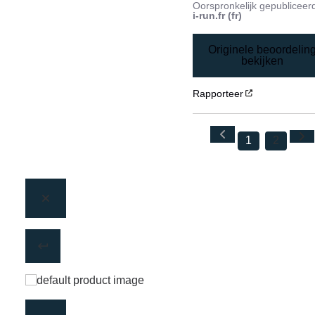
Oorspronkelijk gepubliceer
i-run.fr (fr)
Originele beoordelin
bekijken
Rapporteer
1
2