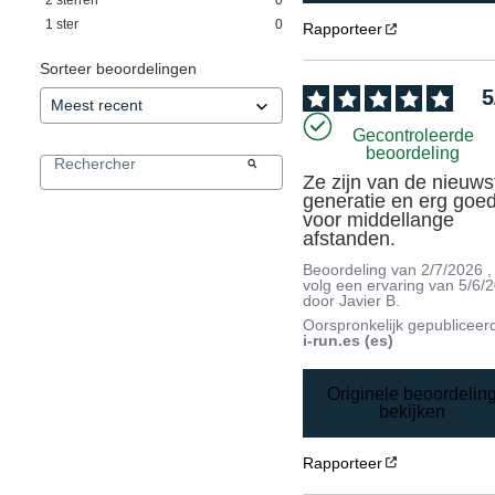
1
ster
0
Rapporteer
Sorteer beoordelingen
5
Gecontroleerde
beoordeling
Ze zijn van de nieuwst
generatie en erg goed
voor middellange 
afstanden.
Beoordeling van
2/7/2026
,
volg een ervaring van
5/6/
door
Javier B.
Oorspronkelijk gepubliceer
i-run.es (es)
Originele beoordelin
bekijken
Rapporteer