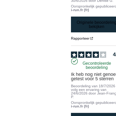
30/6/2026
door
Denise G.
Oorspronkelijk gepubliceer
i-run.fr (fr)
Originele beoordelin
bekijken
Rapporteer
4
Gecontroleerde
beoordeling
Ik heb nog niet genoe
getest voor 5 sterren
Beoordeling van
18/7/2026
volg een ervaring van
24/6/2026
door
Jean-Franç
P.
Oorspronkelijk gepubliceer
i-run.fr (fr)