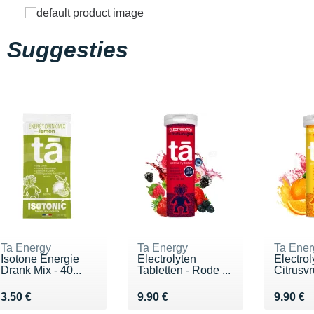
Suggesties
Ta Energy
Ta Energy
Ta Ener
Isotone Energie
Electrolyten
Electrol
Drank Mix - 40...
Tabletten - Rode ...
Citrusvr
Vendu 3.50 €
Vendu 9.90 €
Vendu 9
3.50 €
9.90 €
9.90 €