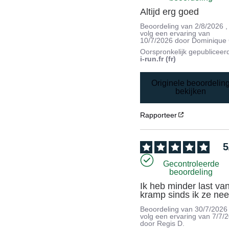
Altijd erg goed
Beoordeling van
2/8/2026
,
volg een ervaring van
10/7/2026
door
Dominique 
Oorspronkelijk gepubliceer
i-run.fr (fr)
Originele beoordelin
bekijken
Rapporteer
5
Gecontroleerde
beoordeling
Ik heb minder last van
kramp sinds ik ze ne
Beoordeling van
30/7/2026
volg een ervaring van
7/7/
door
Regis D.