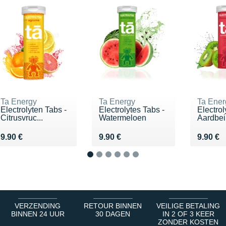
Ta Energy
Ta Energy
Ta Ener
Electrolyten Tabs -
Electrolytes Tabs -
Electrol
Citrusvruc...
Watermeloen
Aardbei
Vendu 9.90 €
Vendu 9.90 €
Vendu 9
9.90 €
9.90 €
9.90 €
1
2
3
4
5
6
VERZENDING
RETOUR BINNEN
VEILIGE BETALING
BINNEN 24 UUR
30 DAGEN
IN 2 OF 3 KEER
ZONDER KOSTEN