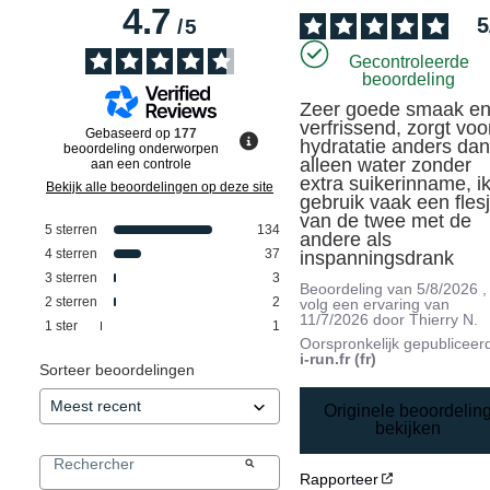
4.7
5
/
5
Gecontroleerde
beoordeling
Zeer goede smaak en
verfrissend, zorgt voor
Gebaseerd op
177
hydratatie anders dan
beoordeling onderworpen
alleen water zonder 
aan een controle
extra suikerinname, ik
Bekijk alle beoordelingen op deze site
gebruik vaak een flesj
van de twee met de 
5
sterren
134
andere als 
4
sterren
37
inspanningsdrank
3
sterren
3
Beoordeling van
5/8/2026
,
2
sterren
2
volg een ervaring van
11/7/2026
door
Thierry N.
1
ster
1
Oorspronkelijk gepubliceer
i-run.fr (fr)
Sorteer beoordelingen
Originele beoordelin
bekijken
Rapporteer